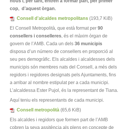
nous i, per tant, entren a formar part, per primer
cop, d’aquest òrgan.
Consell d'alcaldes metropolitans
(193,7 KiB)
El Consell Metropolità, que està format per
90
consellers i conselleres
, és el màxim òrgan de
govern de l’AMB. Cada un dels
36 municipis
disposa d’un número de consellers en proporció al
seu pes demogràfic. Els alcaldes i alcaldesses dels
municipis són membres nats del Consell, a més dels
regidors i regidores designats pels Ajuntaments, fins
a arribar al nombre estipulat per a cada municipi.
L’alcaldessa Ester Pujol, és la representant de Tiana.
Aquí teniu els representants de cada municipi.
Consell metropolità
(65,6 KiB)
Els alcaldes i regidors que formen part de l’AMB
cobren la seva assitència als plens en concepte de