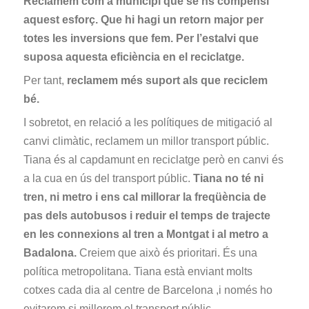
Reclamem com a municipi que se’ns compensi
aquest esforç. Que hi hagi un retorn major per
totes les inversions que fem. Per l’estalvi que
suposa aquesta eficiència en el reciclatge.
Per tant,
reclamem més suport als que reciclem
bé.
I sobretot, en relació a les polítiques de mitigació al
canvi climàtic, reclamem un millor transport públic.
Tiana és al capdamunt en reciclatge però en canvi és
a la cua en ús del transport públic.
Tiana no té ni
tren, ni metro i ens cal millorar la freqüència de
pas dels autobusos i reduir el temps de trajecte
en les connexions al tren a Montgat i al metro a
Badalona.
Creiem que això és prioritari. És una
política metropolitana. Tiana està enviant molts
cotxes cada dia al centre de Barcelona ,i només ho
evitarem si millorem el transport públic.