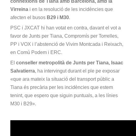
connexions de Tiana amb Barcelona, amb la
Virreina
i en la resolució de les incidències que
afecten el busos
B29 i M30
.
PSC i JXCAT hi han votat en contra, davant el vot a
favor de Junts per Tiana, Compromís per Torrelles,
PP i VOX i l’abstenció de Vivim Montcada i Reixach,
en Comú Podem i ERC.
El
conseller metropolità de Junts per Tiana, Isaac
Salvatierra
, ha intervingut durant el ple pe exposar
«que ara mateix la situació del transport públic a
Tiana és precària per les incidències que estem
tenint, que espero que siguin puntuals, a les línies
M30 i B29».