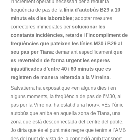
l’increment operatiu necessari per a reduir la
freqüència de pas de la
línia d’autobús B29 a 10
minuts els dies laborables
; adoptar mesures
correctores immediates per
solucionar les
constants incidències, retards i l’incompliment de
freqüències que pateixen les línies M30 i B29 al
seu pas per Tiana
; demanant específicament
que
es reverteixin de forma urgent les esperes
injustificades d’entre 40 i 60 minuts que es
registren de manera reiterada a la Virreina.
Salvatierra ha exposat que «en alguns dies i en
alguns moments, la freqüència de pas de l’M30, al
pas per la Virreina, ha estat d’una hora». «És l’únic
autobús que arriba en aquella zona de Tiana, una
zona que està desconnectada del centre del poble.
Jo diria que és el punt més negre que tenim a l’AMB
des del punt de vista de la connexió amb transport