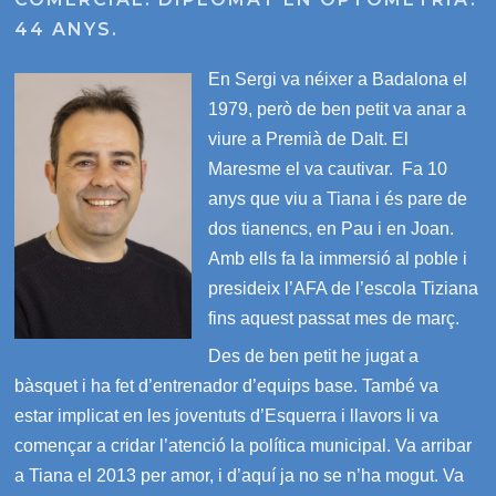
44 ANYS.
En Sergi va néixer a Badalona el
1979, però de ben petit va anar a
viure a Premià de Dalt. El
Maresme el va cautivar. Fa 10
anys que viu a Tiana i és pare de
dos tianencs, en Pau i en Joan.
Amb ells fa la immersió al poble i
presideix l’AFA de l’escola Tiziana
fins aquest passat mes de març.
Des de ben petit he jugat a
bàsquet i ha fet d’entrenador d’equips base. També va
estar implicat en les joventuts d’Esquerra i llavors li va
començar a cridar l’atenció la política municipal. Va arribar
a Tiana el 2013 per amor, i d’aquí ja no se n’ha mogut. Va