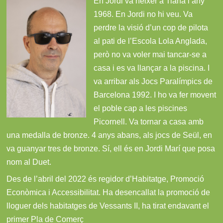
En Jordi va néixer a Tiana l’any
1968. En Jordi no hi veu. Va
perdre la visió d’un cop de pilota
al pati de l’Escola Lola Anglada,
però no va voler mai tancar-se a
casa i es va llançar a la piscina. I
va arribar als Jocs Paralímpics de
Barcelona 1992. I ho va fer movent
el poble cap a les piscines
Picornell. Va tornar a casa amb
una medalla de bronze. 4 anys abans, als jocs de Seül, en
va guanyar tres de bronze. Sí, ell és en Jordi Marí que posa
nom al Duet.
Des de l’abril del 2022 és regidor d’Habitatge, Promoció
Econòmica i Accessibilitat. Ha desencallat la promoció de
lloguer dels habitatges de Vessants II, ha tirat endavant el
primer Pla de Comerç