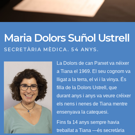
Maria Dolors Suñol Ustrell
SECRETÀRIA MÈDICA. 54 ANYS.
La Dolors de can Parxet va néixer
a Tiana el 1969. El seu cognom va
lligat a la terra, el vi i la vinya. És
filla de la Dolors Ustrell, que
durant anys i anys va veure créixer
els nens i nenes de Tiana mentre
ensenyava la catequesi.
Fins fa 14 anys sempre havia
treballat a Tiana —és secretària