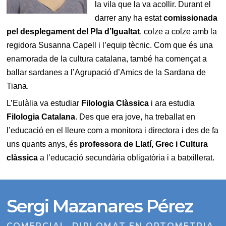
la vila que la va acollir. Durant el
darrer any ha estat
comissionada
pel desplegament del Pla d’Igualtat
, colze a colze amb la
regidora Susanna Capell i l’equip tècnic. Com que és una
enamorada de la cultura catalana, també ha començat a
ballar sardanes a l’Agrupació d’Amics de la Sardana de
Tiana.
L’Eulàlia va estudiar
Filologia Clàssica
i ara estudia
Filologia Catalana
. Des que era jove, ha treballat en
l’educació en el lleure com a monitora i directora i des de fa
uns quants anys, és
professora de Llatí, Grec i Cultura
clàssica
a l’educació secundària obligatòria i a batxillerat.
Sergi Mazanares Pérez
COMERCIAL. DIPLOMAT EN OPTOMETRIA.