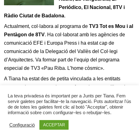
Periódico, El Nacional, 8TV i
Ràdio Ciutat de Badalona
.
Actualment, col·labora al programa de
TV3 Tot es Mou i al
Pentàgon de 8TV
. Ha col·laborat amb les agències de
comunicació EFE i Europa Press i ha estat cap de
comunicació de la Delegació del Vallès del Col·legi
d’Arquitectes. Va formar part de l’equip del programa
especial de TV3 «Pau Riba. L’home còsmic».
A Tiana ha estat des de petita vinculada a les entitats
entenent-les com una eina transformadora per millorar i
treballar pel poble. Ha estat membre de les juntes de la
La teva privadesa és important per a Junts per Tiana. Fem
servir galetes per facilitar–te la navegació. Pots autoritzar l'ús
Societat Coral Joventut Tianenca i l’Agrupació Artística del
de de totes les galetes fent clic al botó "Acceptar", obtenir
Casal. És fundadora de la plataforma Tiana Segle XXI, la
informació sobre com configurar–les o rebutjar–les.
plataforma Km0 i de l’agrupació d’electors
Junts per Tiana
Configuració
ACCEPTAR
de la que n’és la coordinadora. L’abril del 2022 va ser
nomenada comissionada de comunicació de l’Ajuntament