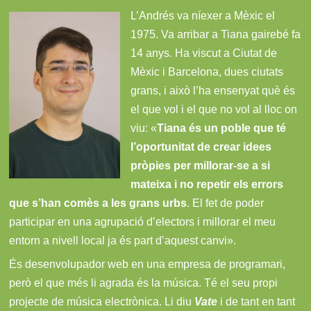
L’Andrés va níexer a Mèxic el
1975. Va arribar a Tiana gairebé fa
14 anys. Ha viscut a Ciutat de
Mèxic i Barcelona, dues ciutats
grans, i això l’ha ensenyat què és
el que vol i el que no vol al lloc on
viu: «
Tiana és un poble que té
l’oportunitat de crear idees
pròpies per millorar-se a si
mateixa i no repetir els errors
que s’han comès a les grans urbs
. El fet de poder
participar en una agrupació d’electors i millorar el meu
entorn a nivell local ja és part d’aquest canvi».
És desenvolupador web en una empresa de programari,
però el que més li agrada és la música. Té el seu propi
projecte de música electrònica. Li diu
Vate
i de tant en tant