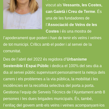
viscut als
Vessants, les Costes,
can Gaietà i Creu de Terme
. És
una de les fundadores de
l’
Associació de Veïns de les
Costes
i és una mostra de
l’apoderament que poden i han de tenir els veïns i veïnes
de tot municipi. Crítics amb el poder i al servei de la
comunitat.
Des de l’abril del 2022 és regidora d’
Urbanisme
Sostenible i Espai Públic
i dedica el 100% del seu dia a
dia al servei públic supervisant personalment la neteja dels
carrers i els problemes a la via pública, la mobilitat i les
incidències en la recollida selectiva del porta a porta.
Gestiona l’equip de Serveis Tècnics de l’Ajuntament amb 8
persones i les dues brigades municipals. És, també,
l’enllaç del govern amb els veïns i veïnes acompanyant-los