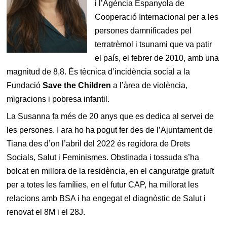
i l’Agència Espanyola de
Cooperació Internacional per a les
persones damnificades pel
terratrèmol i tsunami que va patir
el país, el febrer de 2010, amb una
magnitud de 8,8. És tècnica d’incidència social a la
Fundació
Save the Children
a l’àrea de violència,
migracions i pobresa infantil.
La Susanna fa més de 20 anys que es dedica al servei de
les persones. I ara ho ha pogut fer des de l’Ajuntament de
Tiana des d’on l’abril del 2022 és regidora de Drets
Socials, Salut i Feminismes. Obstinada i tossuda s’ha
bolcat en millora de la residència, en el canguratge gratuït
per a totes les famílies, en el futur CAP, ha millorat les
relacions amb BSA i ha engegat el diagnòstic de Salut i
renovat el 8M i el 28J.