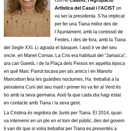
com el
Casino, l’Agrupació
Artística del Casal i l’ACIST
on
va ser la presidenta. S’ha implicat
per fer una Tiana millor des de
l’Ajuntament, amb la comissió de
Festes, i des de fora, amb la Tiana
del Segle XXI. Li agrada el bàsquet. I això li ve del seu
oncle, en Manel Comas. La Cris era habitual del “Jamaica”,
ara can Gaietà, i de la Plaça dels Peixos en aquella època
en què Marc Parrot tocava per als amics i en Manolo
Mancebon feia les guàrdies nocturnes. Ha treballat a la
peixateria Cuní del seu marit i primer ho va fer al Verd és
bo amb la seva germana. Això fa que cada dia hagi estat
en contacte amb Tiana i la seva gent.
La Cristina és regidora de Junts per Tiana. El 2014, quan
va intervenir en un ple en el torn del públic, des del govern
li van dir que si volia treballar per Tiana es presentés a