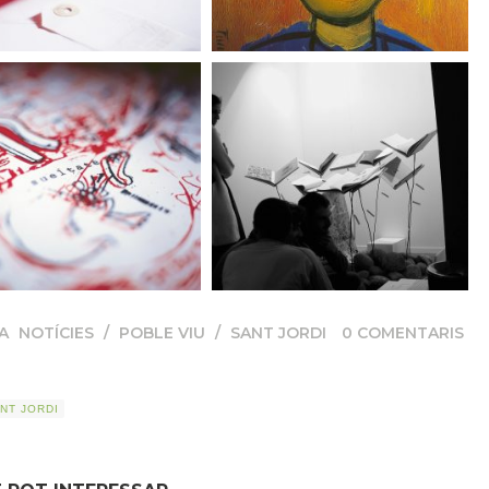
A
NOTÍCIES
/
POBLE VIU
/
SANT JORDI
0
COMENTARIS
NT JORDI