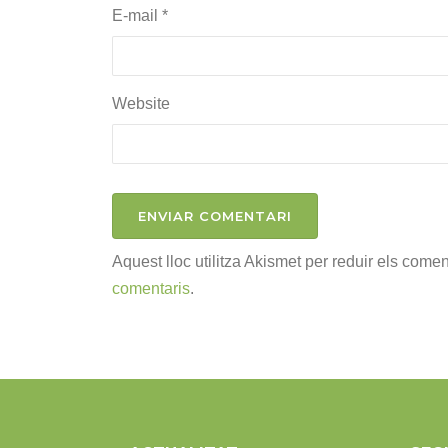
E-mail
*
Website
Aquest lloc utilitza Akismet per reduir els come
comentaris
.