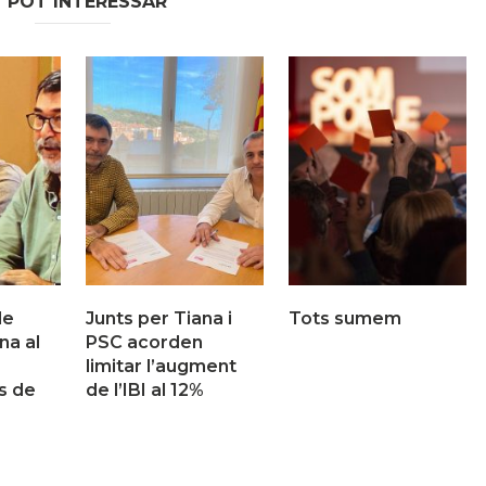
T POT INTERESSAR
de
Junts per Tiana i
Tots sumem
na al
PSC acorden
limitar l’augment
s de
de l’IBI al 12%