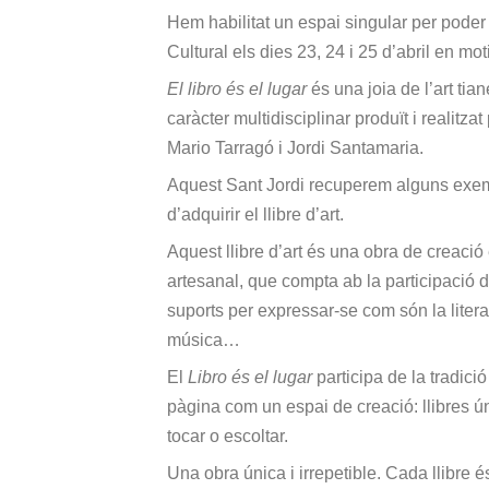
Hem habilitat un espai singular per poder v
Cultural els dies 23, 24 i 25 d’abril en mot
El libro és el lugar
és una joia de l’art tian
caràcter multidisciplinar produït i realitz
Mario Tarragó i Jordi Santamaria.
Aquest Sant Jordi recuperem alguns exemp
d’adquirir el llibre d’art.
Aquest llibre d’art és una obra de creació
artesanal, que compta ab la participació de
suports per expressar-se com són la literatu
música…
El
Libro és el lugar
participa de la tradició
pàgina com un espai de creació: llibres ún
tocar o escoltar.
Una obra única i irrepetible. Cada llibre é