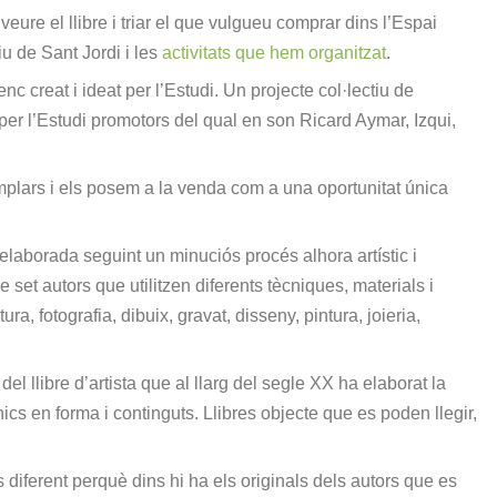
eure el llibre i triar el que vulgueu comprar dins l’Espai
iu de Sant Jordi i les
activitats que hem organitzat
.
enc creat i ideat per l’Estudi. Un projecte col·lectiu de
at per l’Estudi promotors del qual en son Ricard Aymar, Izqui,
lars i els posem a la venda com a una oportunitat única
 elaborada seguint un minuciós procés alhora artístic i
 set autors que utilitzen diferents tècniques, materials i
ra, fotografia, dibuix, gravat, disseny, pintura, joieria,
 del llibre d’artista que al llarg del segle XX ha elaborat la
ics en forma i continguts. Llibres objecte que es poden llegir,
s diferent perquè dins hi ha els originals dels autors que es