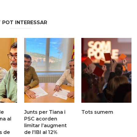
T POT INTERESSAR
de
Junts per Tiana i
Tots sumem
na al
PSC acorden
limitar l’augment
s de
de l’IBI al 12%