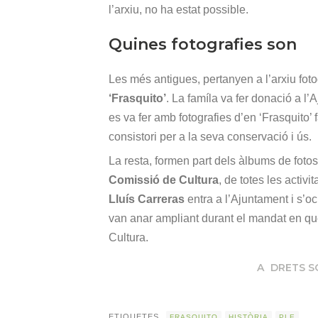
l’arxiu, no ha estat possible.
Quines fotografies son
Les més antigues, pertanyen a l’arxiu fotog
‘Frasquito’
. La famíla va fer donació a l
es va fer amb fotografies d’en ‘Frasquito’
consistori per a la seva conservació i ús.
La resta, formen part dels àlbums de fotos
Comissió de Cultura
, de totes les activ
Lluís Carreras
entra a l’Ajuntament i s’oc
van anar ampliant durant el mandat en qu
Cultura.
A
DRETS S
ETIQUETES
FRASQUITO
HISTÒRIA
PLE