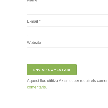
Name
*
E-mail
*
Website
Aquest lloc utilitza Akismet per reduir els come
comentaris
.