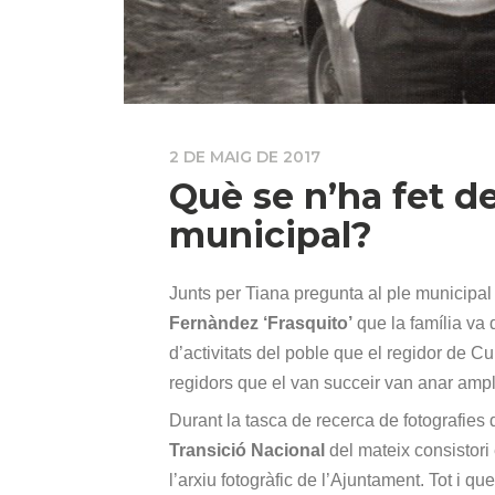
2 DE MAIG DE 2017
Què se n’ha fet de
municipal?
Junts per Tiana pregunta al ple municipal o
Fernàndez ‘Frasquito’
que la família va 
d’activitats del poble que el regidor de Cu
regidors que el van succeir van anar ampl
Durant la tasca de recerca de fotografies
Transició Nacional
del mateix consistori 
l’arxiu fotogràfic de l’Ajuntament. Tot i q