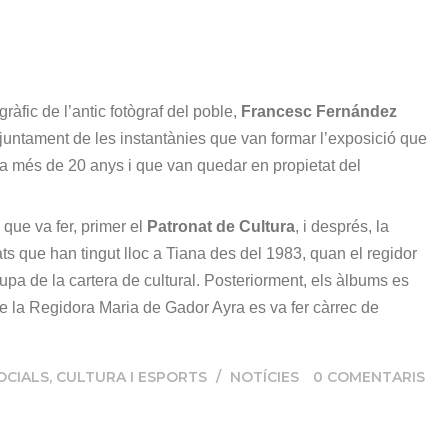
ràfic de l’antic fotògraf del poble,
Francesc Fernández
’Ajuntament de les instantànies que van formar l’exposició que
 fa més de 20 anys i que van quedar en propietat del
 que va fer, primer el
Patronat de Cultura
, i després, la
itats que han tingut lloc a Tiana des del 1983, quan el regidor
upa de la cartera de cultural. Posteriorment, els àlbums es
e la Regidora Maria de Gador Ayra es va fer càrrec de
OCIALS, CULTURA I ESPORTS
/
NOTÍCIES
0
COMENTARIS