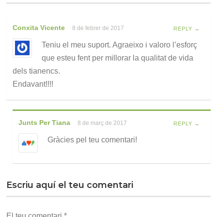
Conxita Vicente
8 de febrer de 2017
REPLY →
Teniu el meu suport. Agraeixo i valoro l’esforç
que esteu fent per millorar la qualitat de vida
dels tianencs.
Endavant!!!!
Junts Per Tiana
8 de març de 2017
REPLY →
Gràcies pel teu comentari!
Escriu aquí el teu comentari
El teu comentari
*