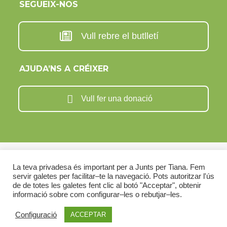
SEGUEIX-NOS
Vull rebre el butlletí
AJUDA’NS A CRÉIXER
Vull fer una donació
JUNTS TIANA
La teva privadesa és important per a Junts per Tiana. Fem
servir galetes per facilitar–te la navegació. Pots autoritzar l'ús
ACTUALITAT
AGENDA PÚBLICA
TRANSPARÈNCIA
de de totes les galetes fent clic al botó "Acceptar", obtenir
CONTACTA
DONACIONS
POLÍTICA DE PRIVADESA
informació sobre com configurar–les o rebutjar–les.
GALETES
Configuració
ACCEPTAR