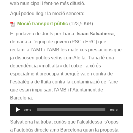
web municipal i fent-ne més difusió.
Aquí podeu llegir la moció sencera:
Moció transport públic
(123,5 KiB)
El portaveu de Junts per Tiana,
Isaac Salvatierra
,
demana a l’equip de govern (PSC i ERC) que
reclami a l’AMT i l’AMB les mateixes prestacions que
ja disposen pobles veïns com Alella. Tiana té una
dependència «molt alta» del cotxe i això és
especialment preocupant perquè va en contra de
l’estratègia de lluita contra la contaminació de l’aire
que estan impulsant l’AMB i l’Ajuntament de
Barcelona.
Reproductor
00:00
00:00
d'àudio
Salvatierra ha trobat curiós que l’alcaldessa s’oposi
a l’autobús directe amb Barcelona quan la proposta