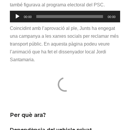
també figurava al programa electoral del PSC.
Reproductor
00:00
00:00
d'àudio
Coincidint amb l’aprovació al ple, Junts ha engegat
una campanya a les xarxes socials per reclamar més
transport públic. En aquesta pàgina podeu veure
l’animació que ha fet el dissenyador local Jordi
Santamaria.
Per què ara?
Dependència del vehicle privat