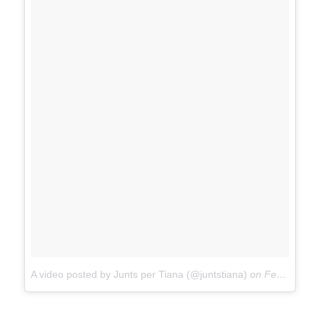
A video posted by Junts per Tiana (@juntstiana)
on
Feb 7, 2017 at 2:02pm PST