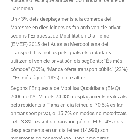
autobús directe que arriba en 30 minuts al centre de
Barcelona.
Un 43% dels desplaçaments a la comarca del
Maresme en dies feiners es fan amb vehicle privat,
segons l’Enquesta de Moblilitat en Dia Feiner
(EMEF) 2015 de l’Autoritat Metropolitana del
Transport. Els motius pels quals els ciutadans
utilitzen el vehicle privat són els següents: “És més
còmode” (26%), “Manca oferta transport públic” (22%)
i “És més ràpid” (18%), entre altres.
Segons l’Enquesta de Mobilitat Quotidiana (EMQ)
2006 de l’ATM, dels 24.435 desplaçaments realitzats
pels residents a Tiana en dia feiner, el 70,5% es fan
en transport privat, el 15,7% en modes no motoritzats
i el 13,8% restant en transport públic. El 61,4% dels
desplaçaments en un dia feiner (14.996) són
moviments de connexió (de Tiana amb altres