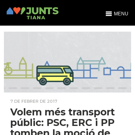
MENU
7 DE FEBRER DE 2017
Volem més transport
públic: PSC, ERC i PP
tomben la moció de